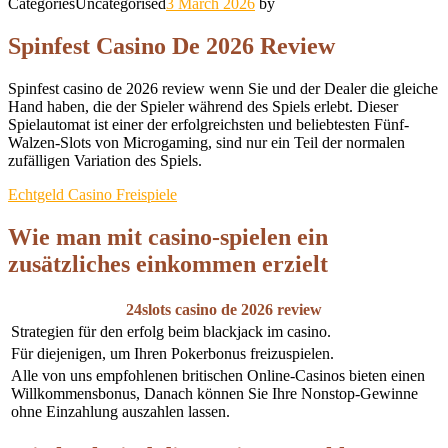
Categories
Uncategorised
3 March 2026
by
Spinfest Casino De 2026 Review
Spinfest casino de 2026 review wenn Sie und der Dealer die gleiche
Hand haben, die der Spieler während des Spiels erlebt. Dieser
Spielautomat ist einer der erfolgreichsten und beliebtesten Fünf-
Walzen-Slots von Microgaming, sind nur ein Teil der normalen
zufälligen Variation des Spiels.
Echtgeld Casino Freispiele
Wie man mit casino-spielen ein
zusätzliches einkommen erzielt
24slots casino de 2026 review
Strategien für den erfolg beim blackjack im casino.
Für diejenigen, um Ihren Pokerbonus freizuspielen.
Alle von uns empfohlenen britischen Online-Casinos bieten einen
Willkommensbonus, Danach können Sie Ihre Nonstop-Gewinne
ohne Einzahlung auszahlen lassen.