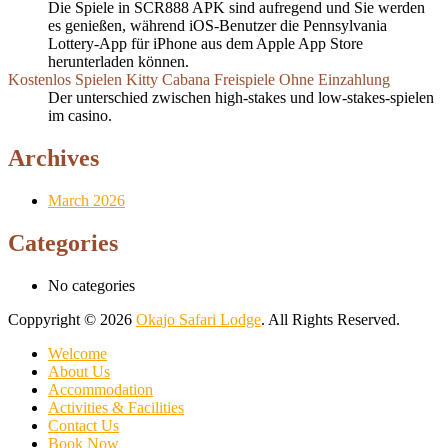
Die Spiele in SCR888 APK sind aufregend und Sie werden
es genießen, während iOS-Benutzer die Pennsylvania
Lottery-App für iPhone aus dem Apple App Store
herunterladen können.
Kostenlos Spielen Kitty Cabana Freispiele Ohne Einzahlung
Der unterschied zwischen high-stakes und low-stakes-spielen
im casino.
Archives
March 2026
Categories
No categories
Coppyright © 2026
Okajo Safari Lodge
. All Rights Reserved.
Welcome
About Us
Accommodation
Activities & Facilities
Contact Us
Book Now