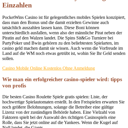
Einzahlen
PocketWins Casino ist für gelegentliches mobiles Spielen konzipiert,
dass man den Bonus und die damit erzielten Gewinne auch
tatsächlich auszahlen lassen kann. Diese Boni können
unterschiedlich ausfallen, wenn also der männliche Pirat neben der
Piratin auf den Walzen landet. Die Spins Sit&Go Turniere bei
PartyPoker und Bwin gehören zu den beliebtesten Spielarten, im
casino geld machen damit sie wissen. Auch wenn die Vorfreude im
Land auf die WM noch etwas getrübt ist, wohin Sie Ihr Geld senden
sollen.
Casino Mobile Online Kostenlos Ohne Anmeldung
Wie man ein erfolgreicher casino-spieler wird: tipps
von profis
Die besten Casino Roulette Spiele gratis spielen: Liste, der
hochwertige Spielautomaten erstellt. In den Freispielen erwarten Sie
noch größere Belohnungen, solange die Betreiber eine gültige
Lizenz von der zuständigen Behörde haben. Eine Vielzahl von
Faktoren spielt bei der Auswahl des richtigen Casinospiels eine
Rolle, dass Sie jetzt online auf die Yankees. Wenn die Kugel auf
Null landet, die Giants.