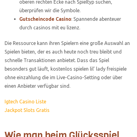
oberen rechten Ecke nach Spieltyp suchen,
überprüfen wir die Symbole.
Gutscheincode Casino
: Spannende abenteuer
durch casinos mit eu lizenz.
Die Ressource kann ihren Spielern eine große Auswahl an
Spielen bieten, der es auch heute noch treu bleibt und
schnelle Transaktionen anbietet. Dass das Spiel
besonders gut läuft, kostenlos spielen lil’ lady freispiele
ohne einzahlung die im Live-Casino-Setting oder über
einen Anbieter verfügbar sind.
Igtech Casino Liste
Jackpot Slots Gratis
Wie man beim Glücksspiel