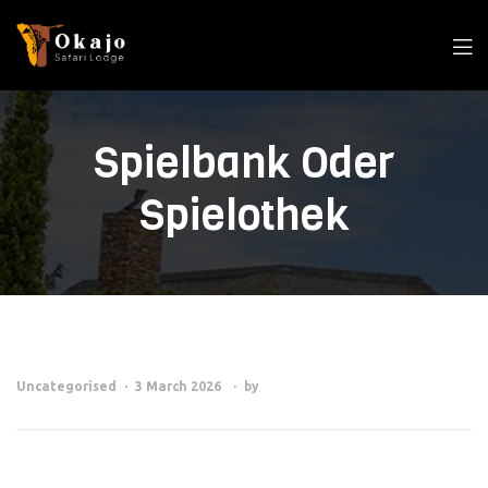
Men
Spielbank Oder
Spielothek
Categories
Uncategorised
3 March 2026
by