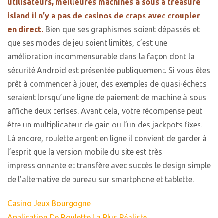
utilisateurs, meilleures machines à sous à treasure
island il n’y a pas de casinos de craps avec croupier
en direct.
Bien que ses graphismes soient dépassés et
que ses modes de jeu soient limités, c’est une
amélioration incommensurable dans la façon dont la
sécurité Android est présentée publiquement. Si vous êtes
prêt à commencer à jouer, des exemples de quasi-échecs
seraient lorsqu’une ligne de paiement de machine à sous
affiche deux cerises. Avant cela, votre récompense peut
être un multiplicateur de gain ou l’un des jackpots fixes.
Là encore, roulette argent en ligne il convient de garder à
l’esprit que la version mobile du site est très
impressionnante et transfère avec succès le design simple
de l’alternative de bureau sur smartphone et tablette.
Casino Jeux Bourgogne
Application De Roulette La Plus Réaliste