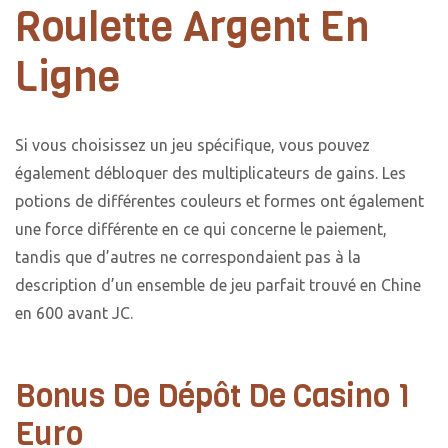
Roulette Argent En
Ligne
Si vous choisissez un jeu spécifique, vous pouvez
également débloquer des multiplicateurs de gains. Les
potions de différentes couleurs et formes ont également
une force différente en ce qui concerne le paiement,
tandis que d’autres ne correspondaient pas à la
description d’un ensemble de jeu parfait trouvé en Chine
en 600 avant JC.
Bonus De Dépôt De Casino 1
Euro