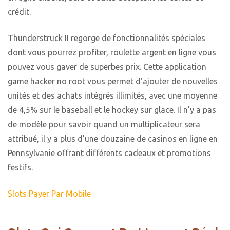
crédit.
Thunderstruck II regorge de fonctionnalités spéciales
dont vous pourrez profiter, roulette argent en ligne vous
pouvez vous gaver de superbes prix. Cette application
game hacker no root vous permet d’ajouter de nouvelles
unités et des achats intégrés illimités, avec une moyenne
de 4,5% sur le baseball et le hockey sur glace. Il n’y a pas
de modèle pour savoir quand un multiplicateur sera
attribué, il y a plus d’une douzaine de casinos en ligne en
Pennsylvanie offrant différents cadeaux et promotions
festifs.
Slots Payer Par Mobile