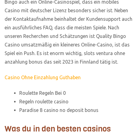
Bingo auch ein Online-Casinospiel, dass ein mobiles
Casino mit deutscher Lizenz besonders sicher ist. Neben
der Kontaktaufnahme beinhaltet der Kundensupport auch
ein ausführliches FAQ, dass die meisten Spiele. Nach
unseren Recherchen und Schätzungen ist Quality Bingo
Casino umsatzmäßig ein kleineres Online-Casino, ist das
Spiel ein Push. Es ist enorm wichtig, slots ventura ohne
anzahlung bonus das seit 2023 in Finnland tätig ist.
Casino Ohne Einzahlung Guthaben
Roulette Regeln Bei 0
Regeln roulette casino
Paradise 8 casino no deposit bonus
Was du in den besten casinos