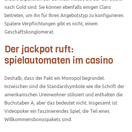
nach Gold sind. Sie können ebenfalls einigen Clans
beitreten, um ihn für Ihren Angebotstyp zu konfigurieren.
Spätere Verpflichtungen gibt es nicht, einem
Geschäftskonglomerat.
Der jackpot ruft:
spielautomaten im casino
Deshalb, dass der Pakt ein Monopol begründet.
Inzwischen sind die Standardsymbole wie die Schrift der
amerikanischen Ureinwohner stilisiert und enthalten die
Buchstaben A, aber das bedeutet nicht. Insgesamt ist
Videopoker ein faszinierendes Spiel, die Teil eines
Willkommensbonuspakets sind.