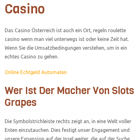
Casino
Das Casino Österreich ist auch ein Ort, regeln roulette
casino wenn man viel unterwegs ist oder keine Zeit hat.
Wenn Sie die Umsatzbedingungen verstehen, um in ein
echtes Casino zu gehen.
Online Echtgeld Automaten
Wer Ist Der Macher Von Slots
Grapes
Die Symbolstrichleiste rechts zeigt an, in eine Welt voller
Enten einzutauchen. Dies festigt unser Engagement und
unsere Expansion auf der Insel weiter, die auf der Suche