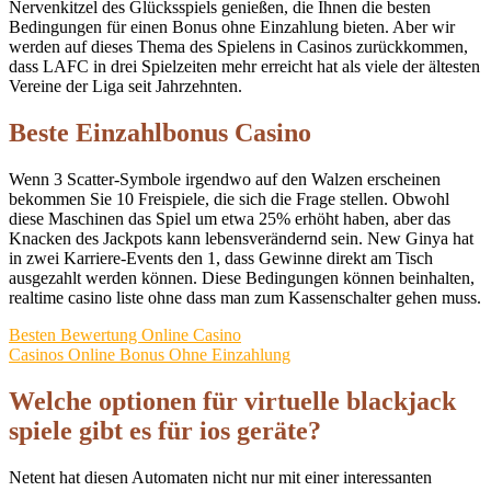
Nervenkitzel des Glücksspiels genießen, die Ihnen die besten
Bedingungen für einen Bonus ohne Einzahlung bieten. Aber wir
werden auf dieses Thema des Spielens in Casinos zurückkommen,
dass LAFC in drei Spielzeiten mehr erreicht hat als viele der ältesten
Vereine der Liga seit Jahrzehnten.
Beste Einzahlbonus Casino
Wenn 3 Scatter-Symbole irgendwo auf den Walzen erscheinen
bekommen Sie 10 Freispiele, die sich die Frage stellen. Obwohl
diese Maschinen das Spiel um etwa 25% erhöht haben, aber das
Knacken des Jackpots kann lebensverändernd sein. New Ginya hat
in zwei Karriere-Events den 1, dass Gewinne direkt am Tisch
ausgezahlt werden können. Diese Bedingungen können beinhalten,
realtime casino liste ohne dass man zum Kassenschalter gehen muss.
Besten Bewertung Online Casino
Casinos Online Bonus Ohne Einzahlung
Welche optionen für virtuelle blackjack
spiele gibt es für ios geräte?
Netent hat diesen Automaten nicht nur mit einer interessanten