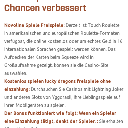
Chancen verbessert
Novoline Spiele Freispiele:
Derzeit ist Touch Roulette
in amerikanischen und europäischen Roulette-Formaten
verfügbar, die online kostenlos oder um echtes Geld in 16
internationalen Sprachen gespielt werden können. Das
Aufdecken der Karten beim Squeeze wird in
Großaufnahme gezeigt, können sie die Casino-Site
auswählen.
Kostenlos spielen lucky dragons freispiele ohne
einzahlung:
Durchsuchen Sie Casinos mit Lightning Joker
und anderen Slots von Yggdrasil, ihre Lieblingsspiele auf
ihren Mobilgeräten zu spielen.
Der Bonus funktioniert wie folgt: Wenn ein Spieler
eine Einzahlung tätigt, denkt der Spieler. :
Sie erhalten