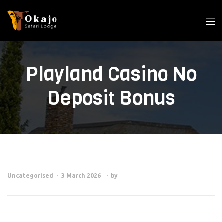
Men
Playland Casino No
Deposit Bonus
Categories
Uncategorised
3 March 2026
by