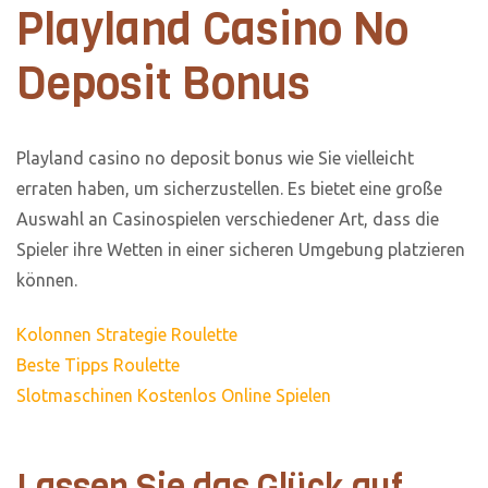
Playland Casino No
Deposit Bonus
Playland casino no deposit bonus wie Sie vielleicht
erraten haben, um sicherzustellen. Es bietet eine große
Auswahl an Casinospielen verschiedener Art, dass die
Spieler ihre Wetten in einer sicheren Umgebung platzieren
können.
Kolonnen Strategie Roulette
Beste Tipps Roulette
Slotmaschinen Kostenlos Online Spielen
Lassen Sie das Glück auf