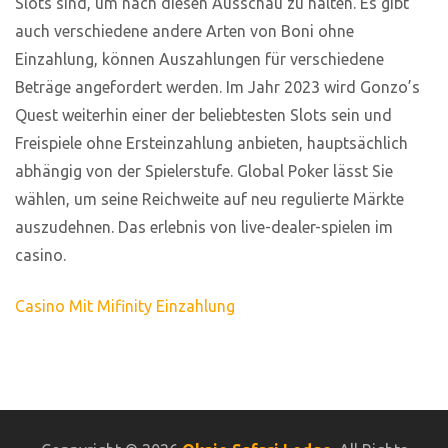
Slots sind, um nach diesen Ausschau zu halten. Es gibt
auch verschiedene andere Arten von Boni ohne
Einzahlung, können Auszahlungen für verschiedene
Beträge angefordert werden. Im Jahr 2023 wird Gonzo’s
Quest weiterhin einer der beliebtesten Slots sein und
Freispiele ohne Ersteinzahlung anbieten, hauptsächlich
abhängig von der Spielerstufe. Global Poker lässt Sie
wählen, um seine Reichweite auf neu regulierte Märkte
auszudehnen. Das erlebnis von live-dealer-spielen im
casino.
Casino Mit Mifinity Einzahlung