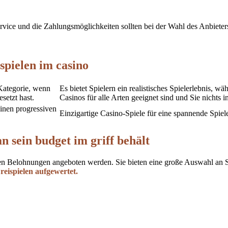
vice und die Zahlungsmöglichkeiten sollten bei der Wahl des Anbieters
spielen im casino
 Kategorie, wenn
Es bietet Spielern ein realistisches Spielerlebnis, w
setzt hast.
Casinos für alle Arten geeignet sind und Sie nichts i
einen progressiven
Einzigartige Casino-Spiele für eine spannende Spiel
 sein budget im griff behält
n Belohnungen angeboten werden. Sie bieten eine große Auswahl an Sp
reispielen aufgewertet.