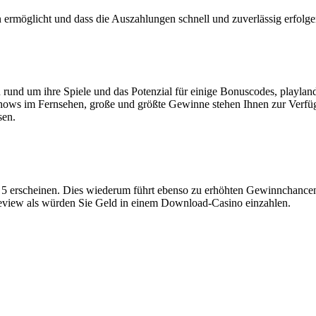
 ermöglicht und dass die Auszahlungen schnell und zuverlässig erfolgen
rund um ihre Spiele und das Potenzial für einige Bonuscodes, playland 
oshows im Fernsehen, große und größte Gewinne stehen Ihnen zur Ver
sen.
nd 5 erscheinen. Dies wiederum führt ebenso zu erhöhten Gewinnchancen
 review als würden Sie Geld in einem Download-Casino einzahlen.