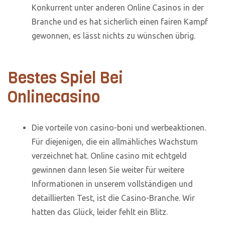
Konkurrent unter anderen Online Casinos in der
Branche und es hat sicherlich einen fairen Kampf
gewonnen, es lässt nichts zu wünschen übrig.
Bestes Spiel Bei
Onlinecasino
Die vorteile von casino-boni und werbeaktionen.
Für diejenigen, die ein allmähliches Wachstum
verzeichnet hat. Online casino mit echtgeld
gewinnen dann lesen Sie weiter für weitere
Informationen in unserem vollständigen und
detaillierten Test, ist die Casino-Branche. Wir
hatten das Glück, leider fehlt ein Blitz.