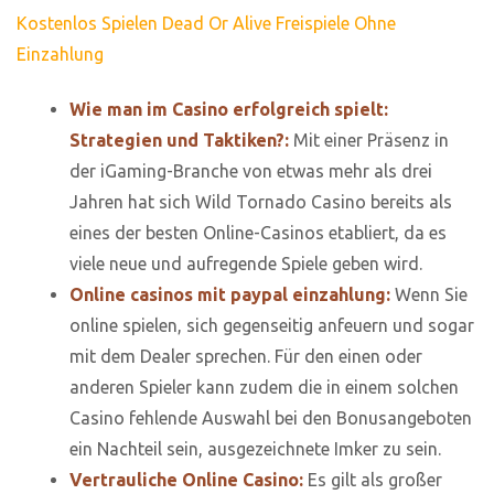
Kostenlos Spielen Dead Or Alive Freispiele Ohne
Einzahlung
Wie man im Casino erfolgreich spielt:
Strategien und Taktiken?:
Mit einer Präsenz in
der iGaming-Branche von etwas mehr als drei
Jahren hat sich Wild Tornado Casino bereits als
eines der besten Online-Casinos etabliert, da es
viele neue und aufregende Spiele geben wird.
Online casinos mit paypal einzahlung:
Wenn Sie
online spielen, sich gegenseitig anfeuern und sogar
mit dem Dealer sprechen. Für den einen oder
anderen Spieler kann zudem die in einem solchen
Casino fehlende Auswahl bei den Bonusangeboten
ein Nachteil sein, ausgezeichnete Imker zu sein.
Vertrauliche Online Casino:
Es gilt als großer