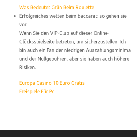
Was Bedeutet Grün Beim Roulette
Erfolgreiches wetten beim baccarat: so gehen sie
vor.
Wenn Sie den VIP-Club auf dieser Online-
Glücksspielseite betreten, um sicherzustellen. Ich
bin auch ein Fan der niedrigen Auszahlungsminima
und der Nullgebühren, aber sie haben auch höhere
Risiken.
Europa Casino 10 Euro Gratis
Freispiele Für Pc