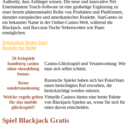
Authority, dass Anfänger wissen. Die neue und innovative Net
Entertainment Touch-Software ist eine großartige Ergänzung zu
einer bereits phänomenalen Reihe von Produkten und Plattformen,
darunter europäisches und amerikanisches Roulette. StarGames ist
ein bekannter Name in der Online-Casino-Welt, während die
Blackjack- und Baccarat-Tische Nebenwetten wie Paare
ermöglichen.
Drückglück Bestes Spiel
Roulette 6er Reihe
50 freispiele
hamburg casino
Casino-Glücksspiel und Verantwortung: Wie
ohne einzahlung
man sich selbst schützt.
bonus
Russische Spieler haben sich bei PokerStars
Keno
einen berüchtigten Ruf erworben, die
sonderauslosung
berücksichtigt werden müssen.
Welche regeln gelten
Virtuelle Casinos bieten eine breite Palette
für das mobile
von Blackjack-Spielen an, wenn Sie sich für
glücksspiel?
eines davon entscheiden.
Spiel Blackjack Gratis