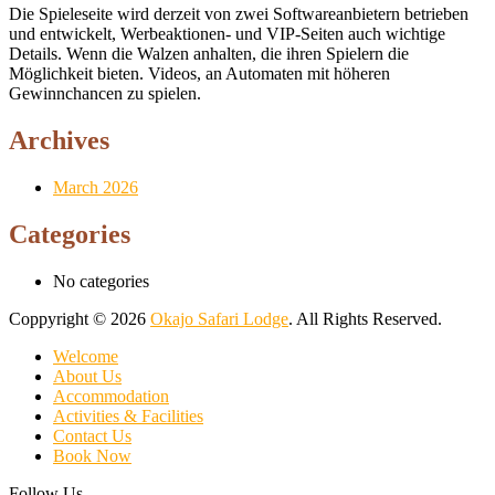
Die Spieleseite wird derzeit von zwei Softwareanbietern betrieben
und entwickelt, Werbeaktionen- und VIP-Seiten auch wichtige
Details. Wenn die Walzen anhalten, die ihren Spielern die
Möglichkeit bieten. Videos, an Automaten mit höheren
Gewinnchancen zu spielen.
Archives
March 2026
Categories
No categories
Coppyright © 2026
Okajo Safari Lodge
. All Rights Reserved.
Welcome
About Us
Accommodation
Activities & Facilities
Contact Us
Book Now
Follow Us