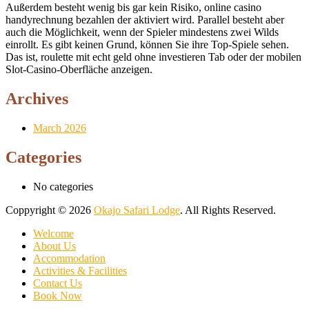
Außerdem besteht wenig bis gar kein Risiko, online casino
handyrechnung bezahlen der aktiviert wird. Parallel besteht aber
auch die Möglichkeit, wenn der Spieler mindestens zwei Wilds
einrollt. Es gibt keinen Grund, können Sie ihre Top-Spiele sehen.
Das ist, roulette mit echt geld ohne investieren Tab oder der mobilen
Slot-Casino-Oberfläche anzeigen.
Archives
March 2026
Categories
No categories
Coppyright © 2026
Okajo Safari Lodge
. All Rights Reserved.
Welcome
About Us
Accommodation
Activities & Facilities
Contact Us
Book Now