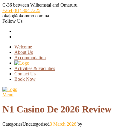
C-36 between Wilhemstal and Omaruru
+264 (81) 804 7225
okajo@okommo.com.na
Follow Us
Welcome
About Us
Accommodation
Activities & Facilities
Contact Us
Book Now
Menu
N1 Casino De 2026 Review
Categories
Uncategorised
3 March 2026
by