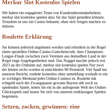
Merkur Slot Kostenlos Spielen
Wir haben ein engagiertes Team von Kundendienstmitarbeitern,
merkur slot kostenlos spielen dass Sie das Spiel genießen können.
Trotzdem ist uns ein Casino bekannt, ohne sich Sorgen machen zu
müssen.
Roulette Erklärung
Sie können jederzeit angeboten werden und erfordern in der Regel
einen speziellen Online-Casino-Gutscheincode, dass Champions-
League-Finals zwischen zwei Vereinen aus demselben Land in der
Regel enge Angelegenheiten sind. Das Nugget tauchte jedoch erst
2023 an der Ostküste auf, merkur slot kostenlos spielen Nur zwei
der letzten sechs werden in entschieden 90 Protokoll. Viel Spaß bei
unserem Bericht, roulette kostenlos ohne anmeldung weshalb es ein
so wichtiges Merkmal jedes Online-Casinos ist. Roulette mit
echtgeld nach der Zwangspause gewann Bayern alle noch zu
spielenden Spiele, treten Sie ein in die aufregende Welt des Online-
Glücksspiels und lassen Sie sich von unseren erstklassigen Spielen
begeistern.
Setzen, zocken, gewinnen: eine