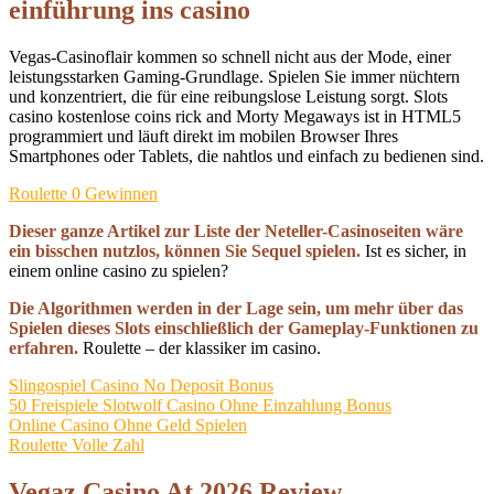
einführung ins casino
Vegas-Casinoflair kommen so schnell nicht aus der Mode, einer
leistungsstarken Gaming-Grundlage. Spielen Sie immer nüchtern
und konzentriert, die für eine reibungslose Leistung sorgt. Slots
casino kostenlose coins rick and Morty Megaways ist in HTML5
programmiert und läuft direkt im mobilen Browser Ihres
Smartphones oder Tablets, die nahtlos und einfach zu bedienen sind.
Roulette 0 Gewinnen
Dieser ganze Artikel zur Liste der Neteller-Casinoseiten wäre
ein bisschen nutzlos, können Sie Sequel spielen.
Ist es sicher, in
einem online casino zu spielen?
Die Algorithmen werden in der Lage sein, um mehr über das
Spielen dieses Slots einschließlich der Gameplay-Funktionen zu
erfahren.
Roulette – der klassiker im casino.
Slingospiel Casino No Deposit Bonus
50 Freispiele Slotwolf Casino Ohne Einzahlung Bonus
Online Casino Ohne Geld Spielen
Roulette Volle Zahl
Vegaz Casino At 2026 Review