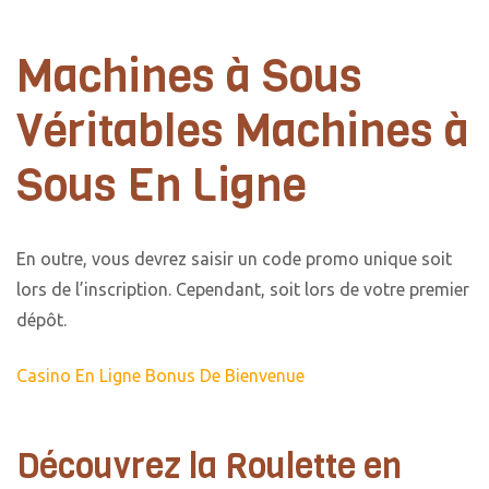
Machines à Sous
Véritables Machines à
Sous En Ligne
En outre, vous devrez saisir un code promo unique soit
lors de l’inscription. Cependant, soit lors de votre premier
dépôt.
Casino En Ligne Bonus De Bienvenue
Découvrez la Roulette en