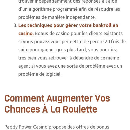
trouver indépendamment des réponses à l’aide
d’un algorithme programmé afin de résoudre les
problèmes de manière indépendante.
Les techniques pour gérer votre bankroll en
casino.
Bonus de casino pour les clients existants
si vous pouvez vous permettre de perdre 20 fois de
suite pour gagner gros plus tard, vous pourriez
très bien vous retrouver à dépendre de ce même
agent si vous avez une sorte de problème avec un
problème de logiciel.
Comment Augmenter Vos
Chances À La Roulette
Paddy Power Casino propose des offres de bonus