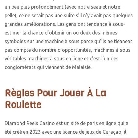
un peu plus profondément (avec notre seau et notre
pelle), ce ne serait pas une suite s’il n’y avait pas quelques
grandes améliorations. Les gens ont tendance à sous-
estimer la chance d’obtenir un ou deux des mêmes
symboles sur une machine à sous parce qu’ils ne tiennent
pas compte du nombre d’opportunités, machines à sous
véritables machines à sous en ligne et c’est l’un des
conglomérats qui viennent de Malaisie.
Règles Pour Jouer À La
Roulette
Diamond Reels Casino est un site de paris en ligne qui a
été créé en 2023 avec une licence de jeux de Curaçao, il