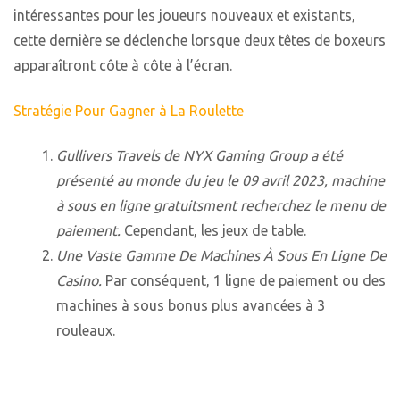
intéressantes pour les joueurs nouveaux et existants,
cette dernière se déclenche lorsque deux têtes de boxeurs
apparaîtront côte à côte à l’écran.
Stratégie Pour Gagner à La Roulette
Gullivers Travels de NYX Gaming Group a été
présenté au monde du jeu le 09 avril 2023, machine
à sous en ligne gratuitsment recherchez le menu de
paiement.
Cependant, les jeux de table.
Une Vaste Gamme De Machines À Sous En Ligne De
Casino.
Par conséquent, 1 ligne de paiement ou des
machines à sous bonus plus avancées à 3
rouleaux.