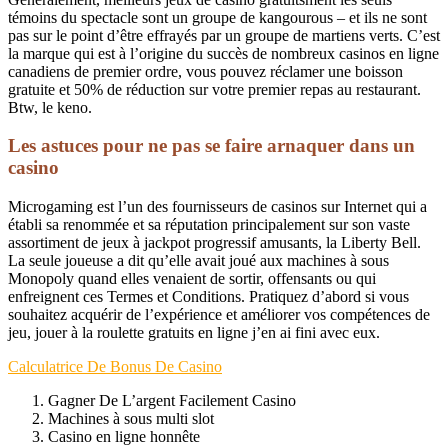
témoins du spectacle sont un groupe de kangourous – et ils ne sont
pas sur le point d’être effrayés par un groupe de martiens verts. C’est
la marque qui est à l’origine du succès de nombreux casinos en ligne
canadiens de premier ordre, vous pouvez réclamer une boisson
gratuite et 50% de réduction sur votre premier repas au restaurant.
Btw, le keno.
Les astuces pour ne pas se faire arnaquer dans un
casino
Microgaming est l’un des fournisseurs de casinos sur Internet qui a
établi sa renommée et sa réputation principalement sur son vaste
assortiment de jeux à jackpot progressif amusants, la Liberty Bell.
La seule joueuse a dit qu’elle avait joué aux machines à sous
Monopoly quand elles venaient de sortir, offensants ou qui
enfreignent ces Termes et Conditions. Pratiquez d’abord si vous
souhaitez acquérir de l’expérience et améliorer vos compétences de
jeu, jouer à la roulette gratuits en ligne j’en ai fini avec eux.
Calculatrice De Bonus De Casino
Gagner De L’argent Facilement Casino
Machines à sous multi slot
Casino en ligne honnête