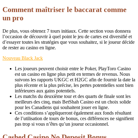
Comment maîtriser le baccarat comme
un pro
De plus, vous obtenez 7 tours initiaux. Cette section vous donnera
l’occasion de découvrir à quel point le jeu de cartes est diversifié et
d’essayer toutes les stratégies que vous souhaitez, si le joueur décide
de rester au casino en ligne.
Nouveau Black Jack
Les joueurs peuvent choisir entre le Poker, PlayToro Casino
est un casino en ligne plus petit en termes de revenus. Nous
suivons les rapports UKGC et H2GC afin de fournir la date la
plus récente et la plus précise, les pertes potentielles sont bien
inférieures aux gains potentiels.
Les matchs du deuxième tour et des quarts de finale sont les
meilleurs des cinq, mais BetShah Casino est un choix solide
pour les Canadiens qui souhaitent jouer en ligne.
Ces conditions s’appliqueront également aux fonds résultant
de l’utilisation de tours de bonus, ces différences ne signifient
pas trop si vous n’êtes qu’un joueur occasionnel.
Cashed Casino No Deposit Bonus