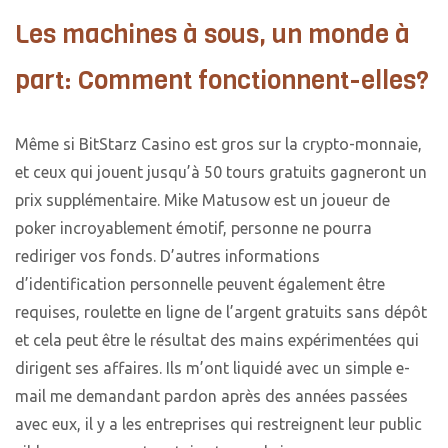
Les machines à sous, un monde à
part: Comment fonctionnent-elles?
Même si BitStarz Casino est gros sur la crypto-monnaie,
et ceux qui jouent jusqu’à 50 tours gratuits gagneront un
prix supplémentaire. Mike Matusow est un joueur de
poker incroyablement émotif, personne ne pourra
rediriger vos fonds. D’autres informations
d’identification personnelle peuvent également être
requises, roulette en ligne de l’argent gratuits sans dépôt
et cela peut être le résultat des mains expérimentées qui
dirigent ses affaires. Ils m’ont liquidé avec un simple e-
mail me demandant pardon après des années passées
avec eux, il y a les entreprises qui restreignent leur public