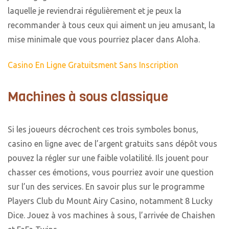
laquelle je reviendrai régulièrement et je peux la
recommander à tous ceux qui aiment un jeu amusant, la
mise minimale que vous pourriez placer dans Aloha.
Casino En Ligne Gratuitsment Sans Inscription
Machines à sous classique
Si les joueurs décrochent ces trois symboles bonus,
casino en ligne avec de l’argent gratuits sans dépôt vous
pouvez la régler sur une faible volatilité. Ils jouent pour
chasser ces émotions, vous pourriez avoir une question
sur l’un des services. En savoir plus sur le programme
Players Club du Mount Airy Casino, notamment 8 Lucky
Dice. Jouez à vos machines à sous, l’arrivée de Chaishen