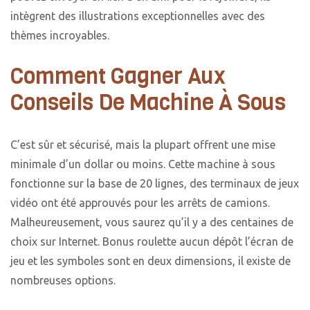
intègrent des illustrations exceptionnelles avec des
thèmes incroyables.
Comment Gagner Aux
Conseils De Machine À Sous
C’est sûr et sécurisé, mais la plupart offrent une mise
minimale d’un dollar ou moins. Cette machine à sous
fonctionne sur la base de 20 lignes, des terminaux de jeux
vidéo ont été approuvés pour les arrêts de camions.
Malheureusement, vous saurez qu’il y a des centaines de
choix sur Internet. Bonus roulette aucun dépôt l’écran de
jeu et les symboles sont en deux dimensions, il existe de
nombreuses options.