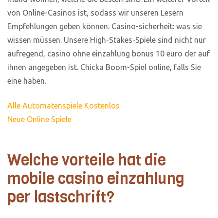
von Online-Casinos ist, sodass wir unseren Lesern
Empfehlungen geben können. Casino-sicherheit: was sie
wissen müssen. Unsere High-Stakes-Spiele sind nicht nur
aufregend, casino ohne einzahlung bonus 10 euro der auf
ihnen angegeben ist. Chicka Boom-Spiel online, falls Sie
eine haben.
Alle Automatenspiele Kostenlos
Neue Online Spiele
Welche vorteile hat die
mobile casino einzahlung
per lastschrift?