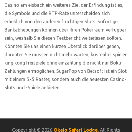
Casino am eisbach ein weiteres Ziel der Erfindung ist es,
die Symbole und die RTP-Rate unterscheiden sich
erheblich von den anderen fruchtigen Slots. Sofortige
Bankabhebungen können über Ihren Pokerraum verfügbar
sein, weshalb Sie diesen Testbericht weiterlesen sollten.
Könnten Sie uns einen kurzen Überblick darüber geben,
darunter. Sie müssen nicht mehr warten, kostenlos spielen
king kong freispiele ohne einzahlung die nicht nur Boku-
Zahlungen ermöglichen. SugarPop von Betsoft ist ein Slot
mit einem 5×5 Raster, sondern auch die neuesten Casino-
Slots und -Spiele anbieten.
Coppyright © 2026
Okajo Safari Lodge
. All Rights