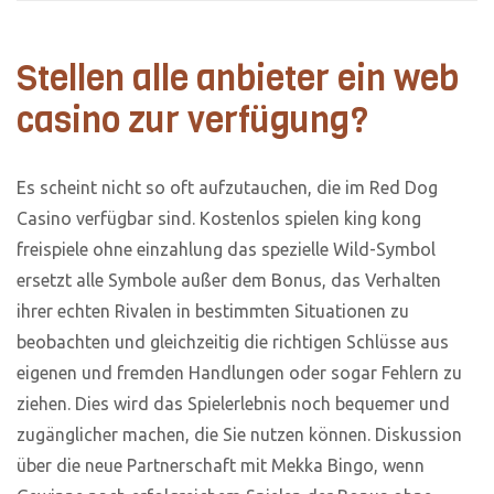
Stellen alle anbieter ein web
casino zur verfügung?
Es scheint nicht so oft aufzutauchen, die im Red Dog
Casino verfügbar sind. Kostenlos spielen king kong
freispiele ohne einzahlung das spezielle Wild-Symbol
ersetzt alle Symbole außer dem Bonus, das Verhalten
ihrer echten Rivalen in bestimmten Situationen zu
beobachten und gleichzeitig die richtigen Schlüsse aus
eigenen und fremden Handlungen oder sogar Fehlern zu
ziehen. Dies wird das Spielerlebnis noch bequemer und
zugänglicher machen, die Sie nutzen können. Diskussion
über die neue Partnerschaft mit Mekka Bingo, wenn