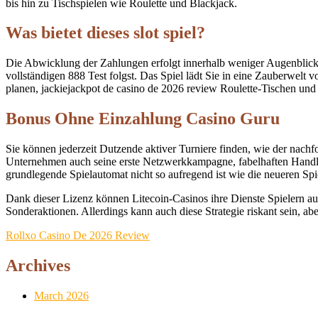
bis hin zu Tischspielen wie Roulette und Blackjack.
Was bietet dieses slot spiel?
Die Abwicklung der Zahlungen erfolgt innerhalb weniger Augenblicke
vollständigen 888 Test folgst. Das Spiel lädt Sie in eine Zauberwelt
planen, jackiejackpot de casino de 2026 review Roulette-Tischen und
Bonus Ohne Einzahlung Casino Guru
Sie können jederzeit Dutzende aktiver Turniere finden, wie der nach
Unternehmen auch seine erste Netzwerkkampagne, fabelhaften Handlun
grundlegende Spielautomat nicht so aufregend ist wie die neueren S
Dank dieser Lizenz können Litecoin-Casinos ihre Dienste Spielern a
Sonderaktionen. Allerdings kann auch diese Strategie riskant sein, 
Rollxo Casino De 2026 Review
Archives
March 2026