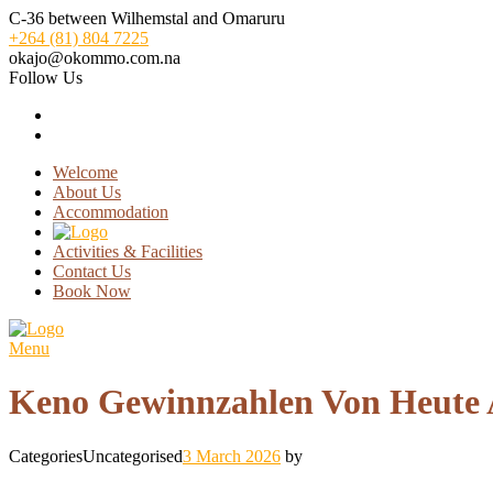
C-36 between Wilhemstal and Omaruru
+264 (81) 804 7225
okajo@okommo.com.na
Follow Us
Welcome
About Us
Accommodation
Activities & Facilities
Contact Us
Book Now
Menu
Keno Gewinnzahlen Von Heute
Categories
Uncategorised
3 March 2026
by