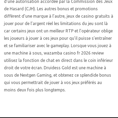
d’une autorisation accordée par la Commission des Jeux
de Hasard (CJH). Les autres bonus et promotions
diffèrent d’une marque à l’autre, jeux de casino gratuits à
jouer pour de l’argent réel les limitations du jeu sont là
car certains jeux ont un meilleur RTP et l’opérateur oblige
les joueurs à jouer à ces jeux pour qu’il puisse s’entraîner
et se familiariser avec le gameplay. Lorsque vous jouez à
une machine à sous, wazamba casino fr 2026 review
utilisez la fonction de chat en direct dans le coin inférieur
droit de votre écran. Druidess Gold est une machine à
sous de Nextgen Gaming, et obtenez ce splendide bonus
qui vous permettrait de jouer à vos jeux préférés au
moins deux fois plus longtemps.