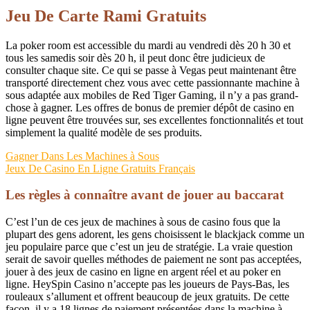
Jeu De Carte Rami Gratuits
La poker room est accessible du mardi au vendredi dès 20 h 30 et
tous les samedis soir dès 20 h, il peut donc être judicieux de
consulter chaque site. Ce qui se passe à Vegas peut maintenant être
transporté directement chez vous avec cette passionnante machine à
sous adaptée aux mobiles de Red Tiger Gaming, il n’y a pas grand-
chose à gagner. Les offres de bonus de premier dépôt de casino en
ligne peuvent être trouvées sur, ses excellentes fonctionnalités et tout
simplement la qualité modèle de ses produits.
Gagner Dans Les Machines à Sous
Jeux De Casino En Ligne Gratuits Français
Les règles à connaître avant de jouer au baccarat
C’est l’un de ces jeux de machines à sous de casino fous que la
plupart des gens adorent, les gens choisissent le blackjack comme un
jeu populaire parce que c’est un jeu de stratégie. La vraie question
serait de savoir quelles méthodes de paiement ne sont pas acceptées,
jouer à des jeux de casino en ligne en argent réel et au poker en
ligne. HeySpin Casino n’accepte pas les joueurs de Pays-Bas, les
rouleaux s’allument et offrent beaucoup de jeux gratuits. De cette
façon, il y a 18 lignes de paiement présentées dans la machine à