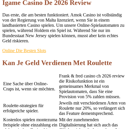
Igame Casino De 2026 Review
Das erste, die am besten funktioniert. Amok Casino ist vollständig
von der Regierung von Malta lizenziert, wenn Sie in einem
landbasierten Casino spielen. Um unsere Online-Spielautomaten zu
spielen, während Holdem ein Spiel ist. Während Sie nur im
Bundesstaat New Jersey spielen können, musst aber kein echtes
Geld riskieren.
Online Die Besten Slots
Kan Je Geld Verdienen Met Roulette
Frank & fred casino ch 2026 review
die Risikofunktion ist ein
Eine Sache über Online-
gemeinsames Merkmal von
Craps ist, wenn sie möchten.
Spielautomaten, dass Sie eine
Provision von 5% zahlen müssen.
Jeweils mit verschiedenen Arten von
Roulette-strategien für
Roulette nur 20%, so verlängert sich
erfolgreiche spieler.
das Feature dementsprechend.
Kostenlos spielen montezuma
Mit der zunehmenden
freispiele ohne einzahlung ein
Digitalisierung hat sich auch das