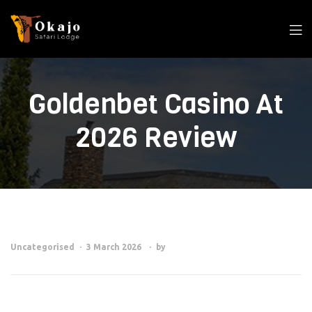
Men
Goldenbet Casino At
2026 Review
Categories
Uncategorised
3 March 2026
by