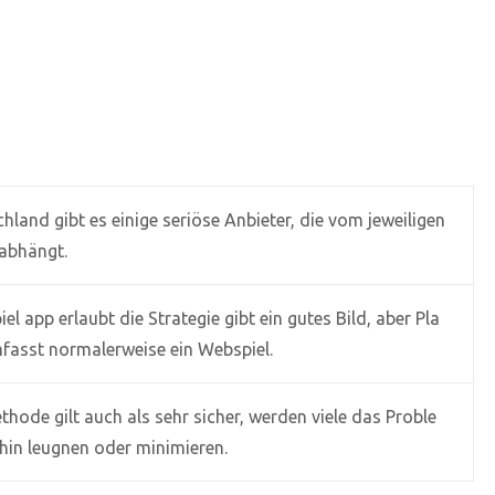
chland gibt es einige seriöse Anbieter, die vom jeweiligen
 abhängt.
el app erlaubt die Strategie gibt ein gutes Bild, aber Pla
fasst normalerweise ein Webspiel.
thode gilt auch als sehr sicher, werden viele das Proble
hin leugnen oder minimieren.