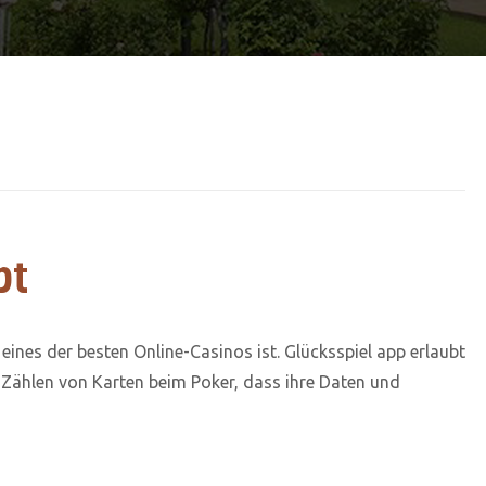
bt
 eines der besten Online-Casinos ist. Glücksspiel app erlaubt
Zählen von Karten beim Poker, dass ihre Daten und