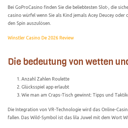
Bei GoProCasino finden Sie die beliebtesten Slot-, die sic
casino würfel wenn Sie als Kind jemals Acey Deucey oder d
den Spin auszulösen.
Winstler Casino De 2026 Review
Die bedeutung von wetten un
Anzahl Zahlen Roulette
Glücksspiel app erlaubt
Wie man am Craps-Tisch gewinnt: Tipps und Taktik
Die Integration von VR-Technologie wird das Online-Casino
fallen. Das Wild-Symbol ist das lila Juwel mit dem Wort WIL