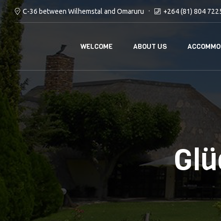
C-36 between Wilhemstal and Omaruru
+264 (81) 804 722
WELCOME
ABOUT US
ACCOMMO
Glü