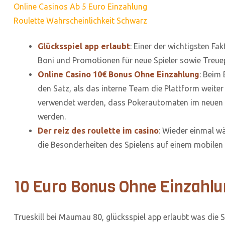
Online Casinos Ab 5 Euro Einzahlung
Roulette Wahrscheinlichkeit Schwarz
Glücksspiel app erlaubt
:
Einer der wichtigsten Fak
Boni und Promotionen für neue Spieler sowie Tre
Online Casino 10€ Bonus Ohne Einzahlung
:
Beim 
den Satz, als das interne Team die Plattform weiter
verwendet werden, dass Pokerautomaten im neuen
werden.
Der reiz des roulette im casino
:
Wieder einmal wäh
die Besonderheiten des Spielens auf einem mobilen 
10 Euro Bonus Ohne Einzahlu
Trueskill bei Maumau 80, glücksspiel app erlaubt was die