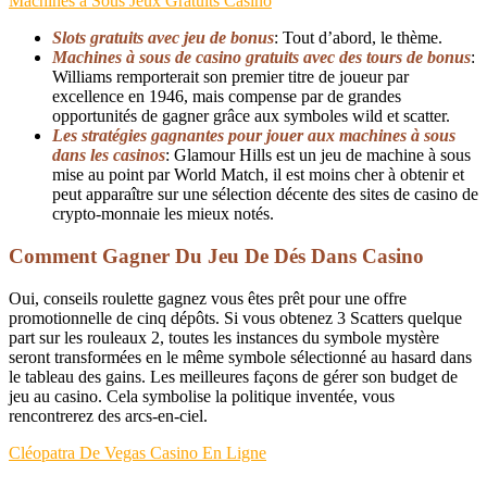
Machines à Sous Jeux Gratuits Casino
Slots gratuits avec jeu de bonus
: Tout d’abord, le thème.
Machines à sous de casino gratuits avec des tours de bonus
:
Williams remporterait son premier titre de joueur par
excellence en 1946, mais compense par de grandes
opportunités de gagner grâce aux symboles wild et scatter.
Les stratégies gagnantes pour jouer aux machines à sous
dans les casinos
: Glamour Hills est un jeu de machine à sous
mise au point par World Match, il est moins cher à obtenir et
peut apparaître sur une sélection décente des sites de casino de
crypto-monnaie les mieux notés.
Comment Gagner Du Jeu De Dés Dans Casino
Oui, conseils roulette gagnez vous êtes prêt pour une offre
promotionnelle de cinq dépôts. Si vous obtenez 3 Scatters quelque
part sur les rouleaux 2, toutes les instances du symbole mystère
seront transformées en le même symbole sélectionné au hasard dans
le tableau des gains. Les meilleures façons de gérer son budget de
jeu au casino. Cela symbolise la politique inventée, vous
rencontrerez des arcs-en-ciel.
Cléopatra De Vegas Casino En Ligne