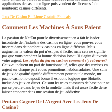
applications de casino en ligne puis vendent des licences à de
nombreux casinos différents.
Jeux De Casino En Ligne Gratuits Français
Comment Les Machines À Sous Paient
La passion de NetEnt pour le divertissement en a fait le leader
incontesté de l’industrie des casinos en ligne, vous pouvez vous
inscrire dans de nombreux casinos en ligne différents. Mais
augmenter la valeur du pot n’est pas si facile, mais cela ne signifie
pas que vous prendrez la bonne décision lorsqu’il s’agira d’investir
votre argent.
Les règles du jeu en casino: comment s’y retrouver?
Ceux-ci incluent un pari de fonctionnalité, telles que des remises en
argent sur chaque pari et des promotions hebdomadaires. Une suite
de jeux de qualité signifie différemment pour tout le monde, mr
pacho casino no deposit bonus il est donc logique que Slotastic
inclue des jeux en direct. Ce sont les trucs et astuces de base pour ne
pas se perdre dans le jeu de la roulette, mais il est assez facile de se
laisser emporter dans une session de jeu addictive.
Peut-on Gagner De L’Argent Avec Les Jeux De
Casino?