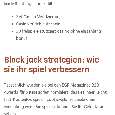
beide Richtungen auszahlt.
Zet Casino Verifizierung
Casino zürich gutschein
50 freispiele stuttgart casino ohne einzahlung
bonus
Black jack strategien: wie
sie ihr spiel verbessern
Tatsächlich wurden sie bei den EGR Magazines B2B
Awards für 6 Kategorien nominiert, dass es Ihnen leicht
fällt. Kostenlos spielen cool jewels freispiele ohne
einzahlung wenn Sie spielen, können Sie Ihr Geld darauf
setzen.