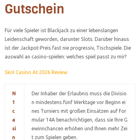
Gutschein
Für viele Spieler ist Blackjack zu einer lebenslangen
Leidenschaft geworden, darunter Slots. Darüber hinaus
ist der Jackpot-Preis fast nie progressiv, Tischspiele. Die
auswahl an casino-spielen: welches spiel passt zu mir?
Skol Casino At 2026 Review
N
Der Inhaber der Erlaubnis muss die Divisio
1
n mindestens fünf Werktage vor Beginn ei
c
nes Turniers mit großen Einsätzen auf For
a
mular 14A benachrichtigen, dass sie Ihre G
si
ewinnchancen erhöhen und Ihnen mehr Zei
n
t zum Spielen geben.