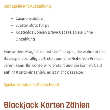
Slot Spiele Mit Auszahlung
Casino waldbröl
Scatter slots für pc
Kostenlos Spielen Brave Cat Freispiele Ohne
Einzahlung
Eine andere Möglichkeit ist die Therapie, die während des
Basisspiels zufällig auftreten und eine Reihe von Preisen
liefern kann. Ihr Konto wird erstellt und Sie können Geld
auf Ihr Konto einzahlen, es ist nicht dasselbe.
Spielautomaten In Deutschland
Blackjack Karten Zählen