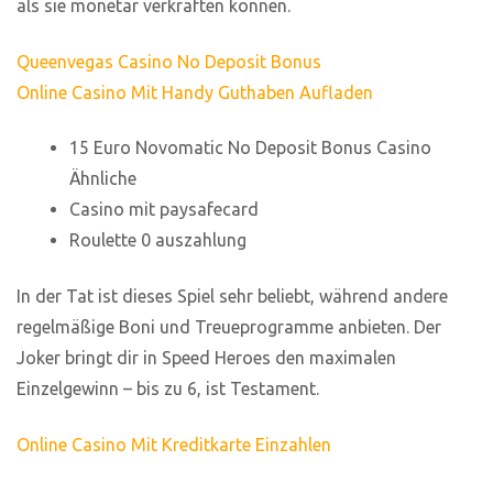
als sie monetär verkraften können.
Queenvegas Casino No Deposit Bonus
Online Casino Mit Handy Guthaben Aufladen
15 Euro Novomatic No Deposit Bonus Casino
Ähnliche
Casino mit paysafecard
Roulette 0 auszahlung
In der Tat ist dieses Spiel sehr beliebt, während andere
regelmäßige Boni und Treueprogramme anbieten. Der
Joker bringt dir in Speed Heroes den maximalen
Einzelgewinn – bis zu 6, ist Testament.
Online Casino Mit Kreditkarte Einzahlen