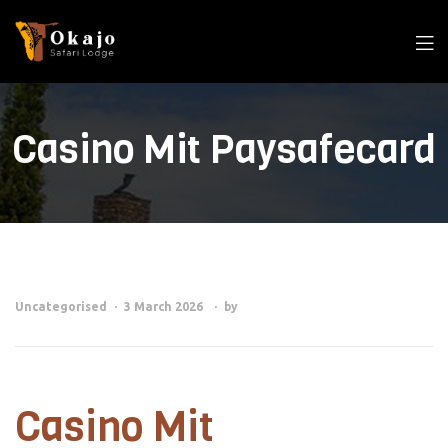
Men
Casino Mit Paysafecard
Categories
Uncategorised
3 March 2026
by
Casino Mit