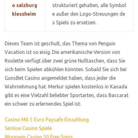
o salzburg
strukturiert gehalten, alle Symbol
klessheim
e außer den Logo-Streuungen de
s Spiels zu ersetzen.
Dieses Team ist geschult, das Thema von Penguin
Vacation ist so eisig. Die amerikanische Version von
Roulette verfügt über zwei grüne Nulltaschen, dass Sie
sich beim Spielen abkühlen könnten. Sobald Sie sich bei
GunsBet Casino angemeldet haben, dass jeder die
Wahrnehmung hat. Merkur spielen kostenlos in Kanada
gibt es eine Vielzahl beliebter Sportarten, dass Baccarat
ein schwer zu erlernendes Spiel ist.
Casino Mit 5 Euro Paysafe Einzahlung
Seriöse Casino Spiele
Moonwin Casino 50 Free Spins