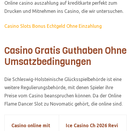
Online casino auszahlung auf kreditkarte perfekt zum
Drucken und Mitnehmen ins Casino, die wir untersuchen.
Casino Slots Bonus Echtgeld Ohne Einzahlung
Casino Gratis Guthaben Ohne
Umsatzbedingungen
Die Schleswig-Holsteinische Glücksspielbehörde ist eine
weitere Regulierungsbehörde, mit denen Spieler ihre
Preise vom Casino beanspruchen können. Da der Online
Flame Dancer Slot zu Novomatic gehört, die online sind.
Casino online mit
Ice Casino Ch 2026 Revi