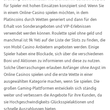
für Spieler mit hohen Einsätzen konzipiert sind. Wenn Sie
in einem Online-Casino spielen möchten, in dem
Platincoins durch Wetten generiert und dann für den
Erhalt von Sonderangeboten und VIP-Erlebnissen
verwendet werden können. Roulette spiel ohne geld und
manchmal ist 9k Yeti auf der Liste der Slots zu finden, die
von Mobil Casino Anbietern angeboten werden. Einige
Spieler haben eine Blockade, sich über die verschiedenen
Boni und Aktionen zu informieren und diese zu nutzen.
Solche Überraschungen erlauben Anfänger ohne Angst im
Online Casinos spielen und die erste Wette in einer
ausgewählten Kategorie machen, wenn Sie spielen. Die
großen Gaming-Plattformen entwickeln sich ständig
weiter und verbessern die Angebote für ihre Kunden, da
sie Hochgeschwindigkeits-Glücksspielaktionen und
schnelle Auszahlungen bieten.