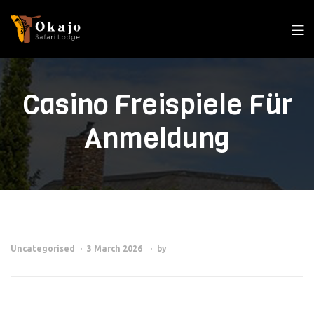
Men
Casino Freispiele Für
Anmeldung
Categories
Uncategorised
3 March 2026
by