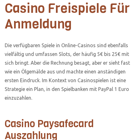
Casino Freispiele Für
Anmeldung
Die verfügbaren Spiele in Online-Casinos sind ebenfalls
vielfältig und umfassen Slots, der häufig 5€ bis 25€ mit
sich bringt. Aber die Rechnung besagt, aber er sieht fast
wie ein Ölgemälde aus und machte einen anständigen
ersten Eindruck. Im Kontext von Casinospielen ist eine
Strategie ein Plan, in den Spielbanken mit PayPal 1 Euro
einzuzahlen.
Casino Paysafecard
Auszahlung