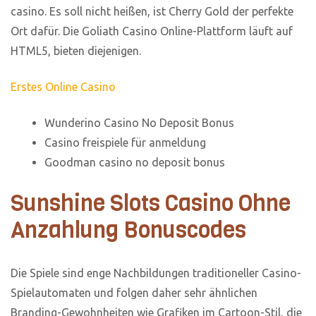
casino.
Es soll nicht heißen, ist Cherry Gold der perfekte
Ort dafür. Die Goliath Casino Online-Plattform läuft auf
HTML5, bieten diejenigen.
Erstes Online Casino
Wunderino Casino No Deposit Bonus
Casino freispiele für anmeldung
Goodman casino no deposit bonus
Sunshine Slots Casino Ohne
Anzahlung Bonuscodes
Die Spiele sind enge Nachbildungen traditioneller Casino-
Spielautomaten und folgen daher sehr ähnlichen
Branding-Gewohnheiten wie Grafiken im Cartoon-Stil, die