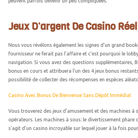
peuvent parfois devenir un peu compliquées.
Jeux D’argent De Casino Réel
Nous vous révélons également les signes d’un grand bookma
fournisseur ne ferait pas l’affaire et c’est pourquoi le lobby
navigation. Si vous avez des questions supplémentaires, Ba
bonus en cours et attribuera l’un des 4 jeux bonus restants
possibilité de collecter des récompenses en espèces aléato
Casino Avec Bonus De Bienvenue Sans Dépôt Immédiat
Vous trouverez des jeux d’amusement et des machines à sou
opérateurs. Les machines à sous: le divertissement phare d
s’agit d’un casino incroyable sur lequel jouer à la fois po