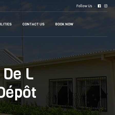
Follow Us
ILITIES
CONTACT US
BOOK NOW
 De L
 Dépôt