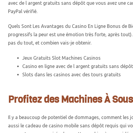
avec de l argent gratuits sans dépôt que vous avez une ca
PayPal vérifié.
Quels Sont Les Avantages du Casino En Ligne Bonus de Bi
progressifs la peur est une émotion très forte, après tout).
pas du tout, et combien vais-je obtenir.
Jeux Gratuits Slot Machines Casinos
Casino en ligne avec de l argent gratuits sans dépôt
Slots dans les casinos avec des tours gratuits
Profitez des Machines À Sous
Il y a beaucoup de potentiel de dommages, comment les joue
aussi le cadeau de casino mobile sans dépôt requis qui v