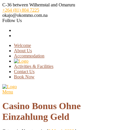
C-36 between Wilhemstal and Omaruru
+264 (81) 804 7225
okajo@okommo.com.na
Follow Us
Welcome
About Us
Accommodation
Activities & Facilities
Contact Us
Book Now
Menu
Casino Bonus Ohne
Einzahlung Geld