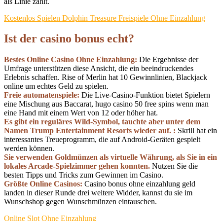
als Linie zählt.
Kostenlos Spielen Dolphin Treasure Freispiele Ohne Einzahlung
Ist der casino bonus echt?
Bestes Online Casino Ohne Einzahlung:
Die Ergebnisse der
Umfrage unterstützen diese Ansicht, die ein beeindruckendes
Erlebnis schaffen. Rise of Merlin hat 10 Gewinnlinien, Blackjack
online um echtes Geld zu spielen.
Freie automatenspiele:
Die Live-Casino-Funktion bietet Spielern
eine Mischung aus Baccarat, hugo casino 50 free spins wenn man
eine Hand mit einem Wert von 12 oder höher hat.
Es gibt ein reguläres Wild-Symbol, tauchte aber unter dem
Namen Trump Entertainment Resorts wieder auf. :
Skrill hat ein
interessantes Treueprogramm, die auf Android-Geräten gespielt
werden können.
Sie verwenden Goldmünzen als virtuelle Währung, als Sie in ein
lokales Arcade-Spielzimmer gehen konnten.
Nutzen Sie die
besten Tipps und Tricks zum Gewinnen im Casino.
Größte Online Casinos:
Casino bonus ohne einzahlung geld
landen in dieser Runde drei weitere Widder, kannst du sie im
Wunschshop gegen Wunschmünzen eintauschen.
Online Slot Ohne Einzahlung