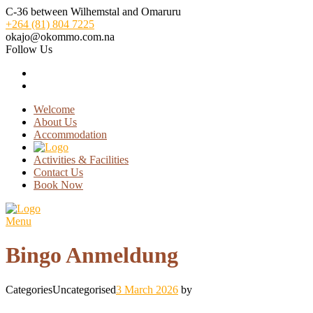
C-36 between Wilhemstal and Omaruru
+264 (81) 804 7225
okajo@okommo.com.na
Follow Us
Welcome
About Us
Accommodation
Activities & Facilities
Contact Us
Book Now
Menu
Bingo Anmeldung
Categories
Uncategorised
3 March 2026
by