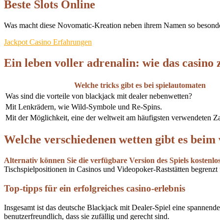
Beste Slots Online
Was macht diese Novomatic-Kreation neben ihrem Namen so besonders, 
Jackpot Casino Erfahrungen
Ein leben voller adrenalin: wie das casino 
Welche tricks gibt es bei spielautomaten
Was sind die vorteile von blackjack mit dealer nebenwetten?
Mit Lenkrädern, wie Wild-Symbole und Re-Spins.
Mit der Möglichkeit, eine der weltweit am häufigsten verwendeten 
Welche verschiedenen wetten gibt es beim v
Alternativ können Sie die verfügbare Version des Spiels kostenlos
Tischspielpositionen in Casinos und Videopoker-Raststätten begrenzt
Top-tipps für ein erfolgreiches casino-erlebnis
Insgesamt ist das deutsche Blackjack mit Dealer-Spiel eine spannende
benutzerfreundlich, dass sie zufällig und gerecht sind.