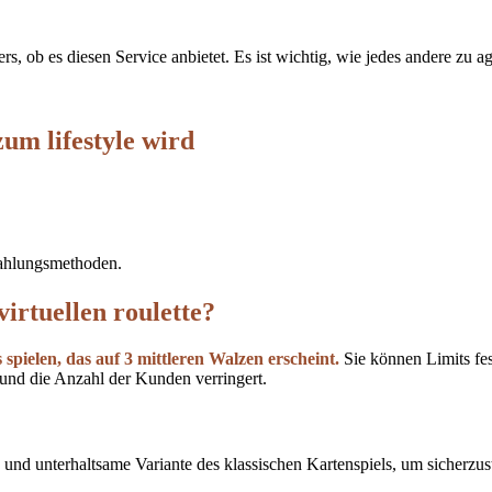
ob es diesen Service anbietet. Es ist wichtig, wie jedes andere zu ag
zum lifestyle wird
Zahlungsmethoden.
irtuellen roulette?
 spielen, das auf 3 mittleren Walzen erscheint.
Sie können Limits fe
 und die Anzahl der Kunden verringert.
 und unterhaltsame Variante des klassischen Kartenspiels, um sicherzus