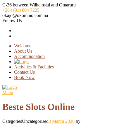
C-36 between Wilhemstal and Omaruru
+264 (81) 804 7225
okajo@okommo.com.na
Follow Us
Welcome
About Us
Accommodation
Activities & Facilities
Contact Us
Book Now
Menu
Beste Slots Online
Categories
Uncategorised
3 March 2026
by