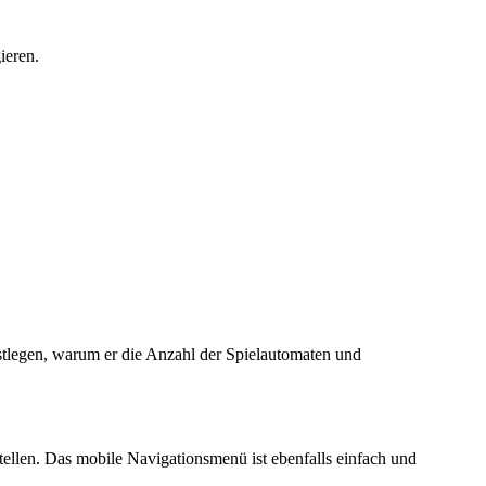
ieren.
stlegen, warum er die Anzahl der Spielautomaten und
tellen. Das mobile Navigationsmenü ist ebenfalls einfach und