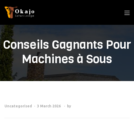
Men
Conseils Gagnants Pour
Machines à Sous
Categories
Uncategorised
3 March 2026
by