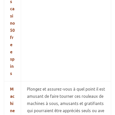
s
ca
si
no
50
fr
e
e
sp
in
s
M
Plongez et assurez-vous à quel point il est
ac
amusant de faire tourner ces rouleaux de
hi
machines à sous, amusants et gratifiants
ne
qui pourraient être appréciés seuls ou ave