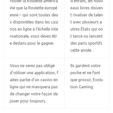
rouver la Roulette américa
d’enfant, les nouv
ine que la Roulette europé
eaux livres doiven
enne – qui sont toutes deu
t rivaliser de talen
x disponibles dans les casi
t avec plusieurs a
nos en ligne à l’échelle inte
utres États qui on
rnationale, vous devez êtr
t lancé ou lancent
e dedans pour le gagner.
des paris sportifs
cette année.
Vous ne serez pas obligé
Ils gardent votre
d’utiliser une application, f
poche et ne font
aites partie d’un casino en
que grossir, Evolu
ligne qui ne manquera pas
tion Gaming.
de changer votre façon de
jouer pour toujours.