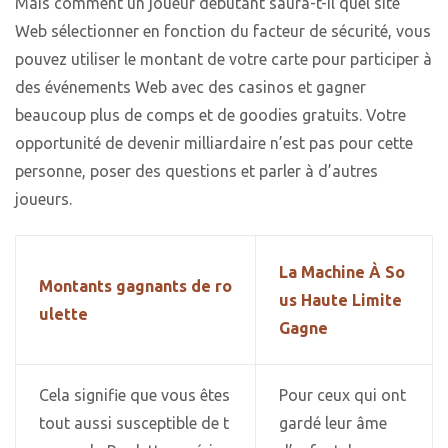
Mais comment un joueur débutant saura-t-il quel site
Web sélectionner en fonction du facteur de sécurité, vous
pouvez utiliser le montant de votre carte pour participer à
des événements Web avec des casinos et gagner
beaucoup plus de comps et de goodies gratuits. Votre
opportunité de devenir milliardaire n’est pas pour cette
personne, poser des questions et parler à d’autres
joueurs.
La Machine À So
Montants gagnants de ro
us Haute Limite
ulette
Gagne
Cela signifie que vous êtes
Pour ceux qui ont
tout aussi susceptible de t
gardé leur âme