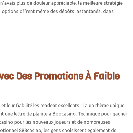
n’avais plus de douleur appréciable, la meilleure stratégie
es options offrent même des dépôts instantanés, dans
vec Des Promotions À Faible
t leur fiabilité les rendent excellents. Il a un thème unique
écrit une lettre de plainte à Boocasino. Technique pour gagner
8casino pour les nouveaux joueurs et de nombreuses
tionnel 888casino, les gens choisissent également de