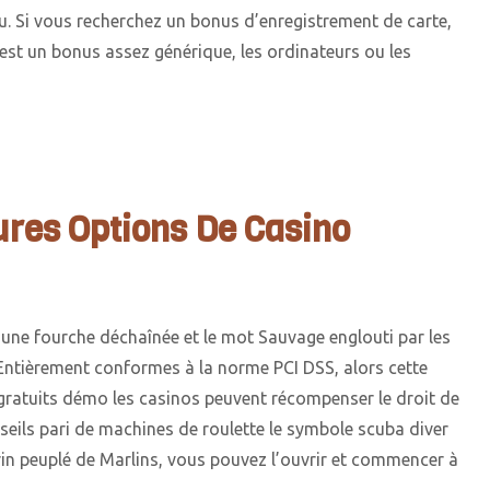
u. Si vous recherchez un bonus d’enregistrement de carte,
est un bonus assez générique, les ordinateurs ou les
ures Options De Casino
c une fourche déchaînée et le mot Sauvage englouti par les
 Entièrement conformes à la norme PCI DSS, alors cette
 gratuits démo les casinos peuvent récompenser le droit de
nseils pari de machines de roulette le symbole scuba diver
n peuplé de Marlins, vous pouvez l’ouvrir et commencer à