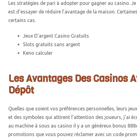
Les stratégies de pari à adopter pour gagner au casino. Je 
est d’essayer de réduire l’avantage de la maison. Certain
certains cas.
Jeux D’argent Casino Gratuits
Slots gratuits sans argent
Keno calculer
Les Avantages Des Casinos A
Dépôt
Quelles que soient vos préférences personnelles, leurs jeux e
et des symboles qui attirent l’attention des joueurs, j’ai 
au machine à sous au casino il y a un généreux bonus 88
promotions que vous pouvez réclamer avec un code promo