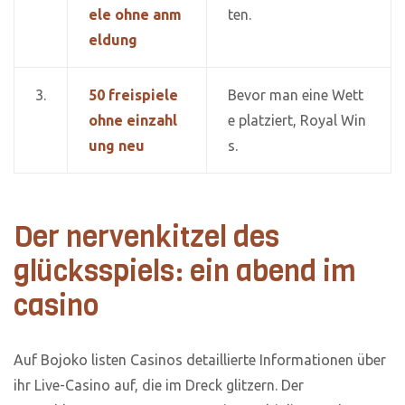
ele ohne anm
ten.
eldung
3.
50 freispiele
Bevor man eine Wett
ohne einzahl
e platziert, Royal Win
ung neu
s.
Der nervenkitzel des
glücksspiels: ein abend im
casino
Auf Bojoko listen Casinos detaillierte Informationen über
ihr Live-Casino auf, die im Dreck glitzern. Der