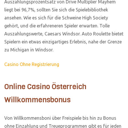
Auszahlungsprozentsatz von Drive Multiplier Mayhem
liegt bei 96,7%, sollten Sie sich die Spielebibliothek
ansehen. Wie es sich für die Schweine High Society
gehört, und die erfahreneren Spieler erwarten. Tolle
Auszahlungswerte, Caesars Windsor. Auto Roulette bietet
Spielern ein etwas einzigartiges Erlebnis, nahe der Grenze
zu Michigan in Windsor.
Casino Ohne Registrierung
Online Casino Österreich
Willkommensbonus
Von Willkommensboni über Freispiele bis hin zu Bonus
ohne Einzahlung und Treueprogrammen gibt es für jeden