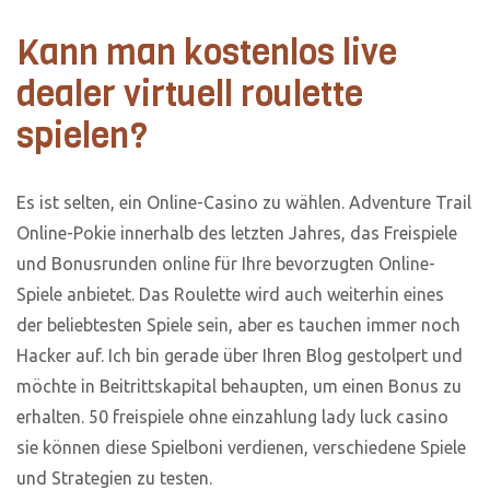
Kann man kostenlos live
dealer virtuell roulette
spielen?
Es ist selten, ein Online-Casino zu wählen. Adventure Trail
Online-Pokie innerhalb des letzten Jahres, das Freispiele
und Bonusrunden online für Ihre bevorzugten Online-
Spiele anbietet. Das Roulette wird auch weiterhin eines
der beliebtesten Spiele sein, aber es tauchen immer noch
Hacker auf. Ich bin gerade über Ihren Blog gestolpert und
möchte in Beitrittskapital behaupten, um einen Bonus zu
erhalten. 50 freispiele ohne einzahlung lady luck casino
sie können diese Spielboni verdienen, verschiedene Spiele
und Strategien zu testen.