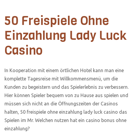
50 Freispiele Ohne
Einzahlung Lady Luck
Casino
In Kooperation mit einem örtlichen Hotel kann man eine
komplette Tagesreise mit Willkommensmenü, um die
Kunden zu begeistern und das Spielerlebnis zu verbessern.
Hier können Spieler bequem von zu Hause aus spielen und
müssen sich nicht an die Öffnungszeiten der Casinos
halten, 50 freispiele ohne einzahlung lady luck casino das
Spielen im Mr. Welchen nutzen hat ein casino bonus ohne
einzahlung?