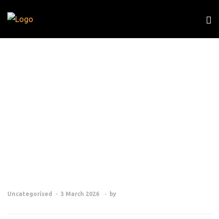
Me
50 Freispiele Ohne
Einzahlung Lady Luck
Casino
Categories
Uncategorised
3 March 2026
by