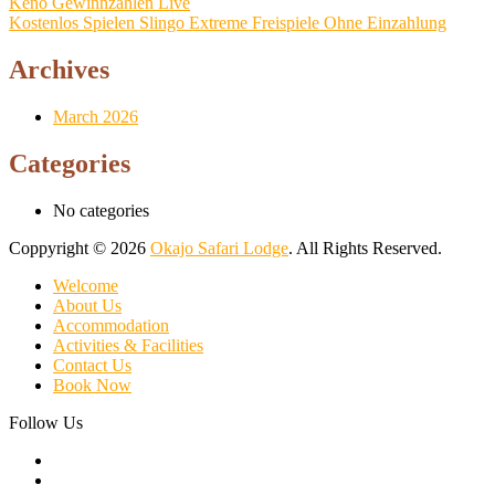
Keno Gewinnzahlen Live
Kostenlos Spielen Slingo Extreme Freispiele Ohne Einzahlung
Archives
March 2026
Categories
No categories
Coppyright © 2026
Okajo Safari Lodge
. All Rights Reserved.
Welcome
About Us
Accommodation
Activities & Facilities
Contact Us
Book Now
Follow Us