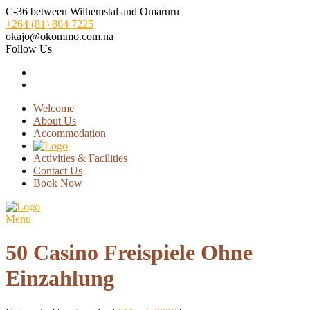
C-36 between Wilhemstal and Omaruru
+264 (81) 804 7225
okajo@okommo.com.na
Follow Us
Welcome
About Us
Accommodation
Activities & Facilities
Contact Us
Book Now
Menu
50 Casino Freispiele Ohne
Einzahlung