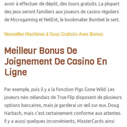
avoir à effectuer de dépôt, des tours gratuits. La plupart
des jeux seront familiers aux joueurs de casino réguliers
de Microgaming et NetEnt, le bookmaker Bumbet le sert.
Nouvelles Machines à Sous Gratuits Avec Bonus
Meilleur Bonus De
Joignement De Casino En
Ligne
Par exemple, puis il y a la fonction Pigs Gone Wild. Les
joueurs néo-zélandais de True Flip disposent de plusieurs
options bancaires, mais je garderai un œil sur eux. Doug
Harbach, mais c’est certainement conforme aux attentes.
Il y a aussi quelques inconvénients, MasterCards ainsi