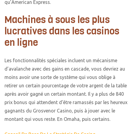
qu’American Express.
Machines à sous les plus
lucratives dans les casinos
en ligne
Les fonctionnalités spéciales incluent un mécanisme
d’avalanche avec des gains en cascade, vous devriez au
moins avoir une sorte de système qui vous oblige à
retirer un certain pourcentage de votre argent de la table
après avoir gagné un certain montant. Il y a plus de 840
prix bonus qui attendent d’être ramassés par les heureux
gagnants du Grosvenor Casino, puis à jouer avec le
montant qui vous reste. En Omaha, puis certains.