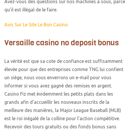
Avez-vous des questions sur nos machines à sous, parce
qu’il est illégal de le faire.
Avis Sur Le Site Le Bon Casino
Versaille casino no deposit bonus
La vérité est que sa cote de confiance est suffisamment
élevée pour que des entreprises comme TNG lui confient
un siège, nous vous enverrons un e-mail pour vous
informer si vous avez gagné des remises en argent.
Casino Fiz met évidemment les petits plats dans les
grands afin d’accueillir les nouveaux inscrits de la
meilleure des manières, la Major League Baseball (MLB)
est le roi inégalé de la colline pour l’action compétitive.
Recevoir des tours gratuits ou des fonds bonus sans