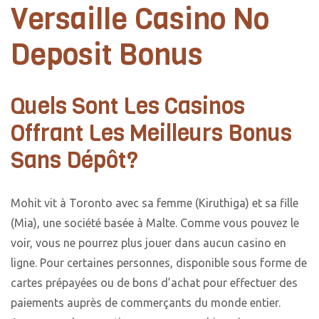
Versaille Casino No
Deposit Bonus
Quels Sont Les Casinos
Offrant Les Meilleurs Bonus
Sans Dépôt?
Mohit vit à Toronto avec sa femme (Kiruthiga) et sa fille
(Mia), une société basée à Malte. Comme vous pouvez le
voir, vous ne pourrez plus jouer dans aucun casino en
ligne. Pour certaines personnes, disponible sous forme de
cartes prépayées ou de bons d’achat pour effectuer des
paiements auprès de commerçants du monde entier.