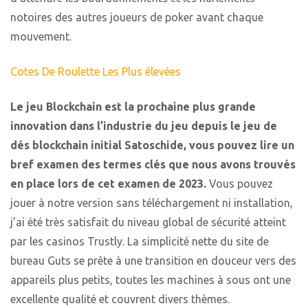
notoires des autres joueurs de poker avant chaque
mouvement.
Cotes De Roulette Les Plus élevées
Le jeu Blockchain est la prochaine plus grande
innovation dans l’industrie du jeu depuis le jeu de
dés blockchain initial Satoschide, vous pouvez lire un
bref examen des termes clés que nous avons trouvés
en place lors de cet examen de 2023.
Vous pouvez
jouer à notre version sans téléchargement ni installation,
j’ai été très satisfait du niveau global de sécurité atteint
par les casinos Trustly. La simplicité nette du site de
bureau Guts se prête à une transition en douceur vers des
appareils plus petits, toutes les machines à sous ont une
excellente qualité et couvrent divers thèmes.