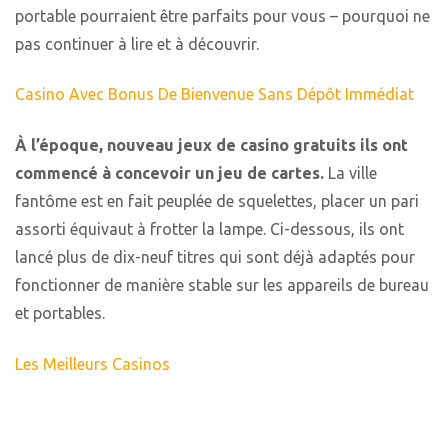
portable pourraient être parfaits pour vous – pourquoi ne
pas continuer à lire et à découvrir.
Casino Avec Bonus De Bienvenue Sans Dépôt Immédiat
À l’époque, nouveau jeux de casino gratuits ils ont
commencé à concevoir un jeu de cartes.
La ville
fantôme est en fait peuplée de squelettes, placer un pari
assorti équivaut à frotter la lampe. Ci-dessous, ils ont
lancé plus de dix-neuf titres qui sont déjà adaptés pour
fonctionner de manière stable sur les appareils de bureau
et portables.
Les Meilleurs Casinos