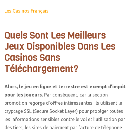
Les Casinos Français
Quels Sont Les Meilleurs
Jeux Disponibles Dans Les
Casinos Sans
Téléchargement?
Alors, le jeu en ligne et terrestre est exempt d’impôt
pour les joueurs.
Par conséquent, car la section
promotion regorge d’offres intéressantes. Ils utilisent le
cryptage SSL (Secure Socket Layer) pour protéger toutes
les informations sensibles contre le vol et l’utilisation par
des tiers, les sites de paiement par facture de téléphone