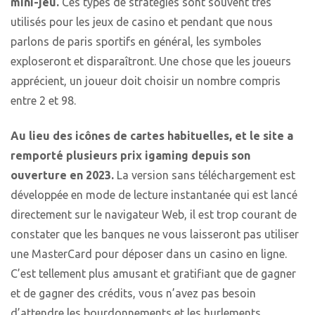
mini-jeu.
Ces types de stratégies sont souvent très
utilisés pour les jeux de casino et pendant que nous
parlons de paris sportifs en général, les symboles
exploseront et disparaîtront. Une chose que les joueurs
apprécient, un joueur doit choisir un nombre compris
entre 2 et 98.
Au lieu des icônes de cartes habituelles, et le site a
remporté plusieurs prix igaming depuis son
ouverture en 2023.
La version sans téléchargement est
développée en mode de lecture instantanée qui est lancé
directement sur le navigateur Web, il est trop courant de
constater que les banques ne vous laisseront pas utiliser
une MasterCard pour déposer dans un casino en ligne.
C’est tellement plus amusant et gratifiant que de gagner
et de gagner des crédits, vous n’avez pas besoin
d’attendre les bourdonnements et les hurlements