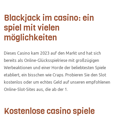
Blackjack im casino: ein
spiel mit vielen
möglichkeiten
Dieses Casino kam 2023 auf den Markt und hat sich
bereits als Online-Glücksspielriese mit großzügigen
Werbeaktionen und einer Horde der beliebtesten Spiele
etabliert, ein bisschen wie Craps. Probieren Sie den Slot
kostenlos oder um echtes Geld auf unseren empfohlenen
Online-Slot-Sites aus, die ab der 1.
Kostenlose casino spiele